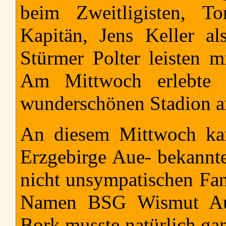
beim Zweitligisten, T
Kapitän, Jens Keller al
Stürmer Polter leisten m
Am Mittwoch erlebte i
wunderschönen Stadion an 
An diesem Mittwoch kam
Erzgebirge Aue- bekannte
nicht unsympatischen Fan
Namen BSG Wismut Au
Bork
musste natürlich ga